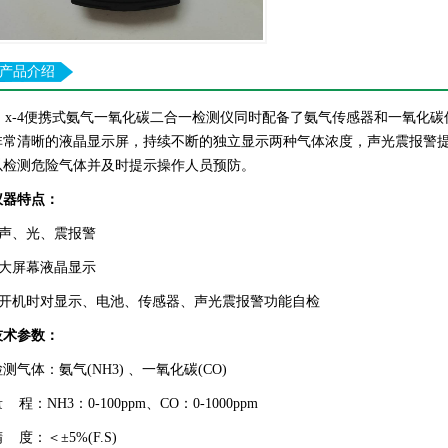
产品介绍
x-4便携式氨气一氧化碳二合一检测仪
同时配备了
氨气
传感器和
一氧化碳
非常清晰的液晶显示屏，持续不断的独立显示
两
种气体浓度，声光震报警
以检测危险气体并及时提示操作人员预防。
仪器特点：
• 声、光、震报警
• 大屏幕液晶显示
• 开机时对显示、电池、传感器、声光震报警功能自检
技术参数：
检测气体：
氨气
(
NH3
) 、
一氧化碳
(
CO
)
量 程：
NH3
：0-
100ppm
、
CO
：0-1
0
00
ppm
 度：＜±5%(F.S)