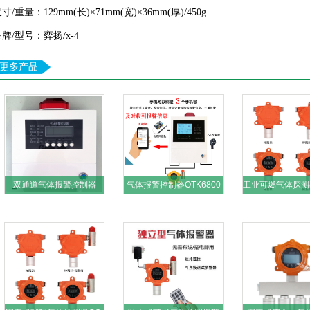
寸/重量：129mm(长)×71mm(宽)×36mm(厚)/
4
50g
品牌/型号：弈扬/
x-4
更多产品
双通道气体报警控制器
气体报警控制器OTK6800
工业可燃气体探测器
OTK6