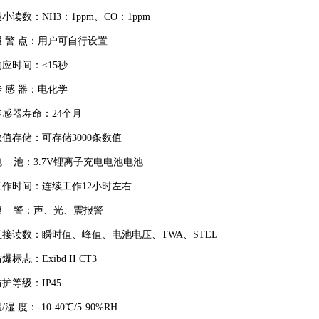
最小读数：
NH3
：
1ppm
、
CO
：1
ppm
报
警
点：
用户可自行设置
响应时间：≤15秒
 感 器：
电化学
传感器寿命：24个月
数值存储：可存储3000条数值
电 池：3.7V锂离子充电电池电池
工作时间：连续工作12小时左右
报 警：声、光、震报警
直接读数：瞬时值、峰值、电池电压、TWA、STEL
爆标志：Exibd II CT3
护等级：IP45
温
/
湿
度：-10-40℃
/
5-90%RH